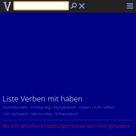
Liste Verben mit haben
Stammformen
› Vollständig
› Alphabetisch
› haben
› Echt reflexiv
› Unr./schwach
› Mit Vorsilbe
› Schwankend
Mit den aktuellen Einstellungen wurde kein Verb gefunden!