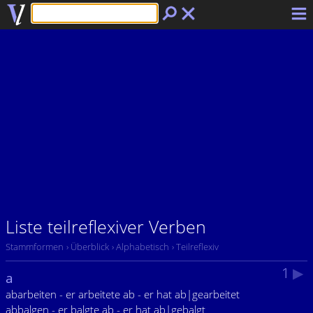
Liste teilreflexiver Verben
Stammformen
› Überblick
› Alphabetisch
› Teilreflexiv
1
▶
a
abarbeiten - er arbeitete ab - er hat ab|gearbeitet
abbalgen - er balgte ab - er hat ab|gebalgt