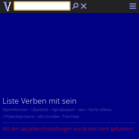
Liste Verben mit sein
Stammformen
› Überblick
› Alphabetisch
› sein
› Nicht reflexiv
› Präteritopräsens
› Mit Vorsilbe
› Trennbar
Mit den aktuellen Einstellungen wurde kein Verb gefunden!