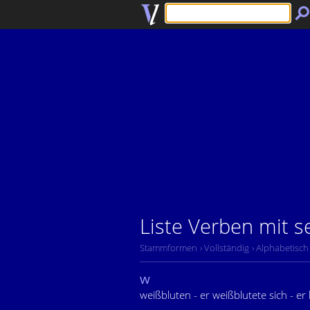
Liste Verben mit s
Stammformen
› Vollständig
› Alphabetisch
w
weißbluten - er weißblutete sich - er