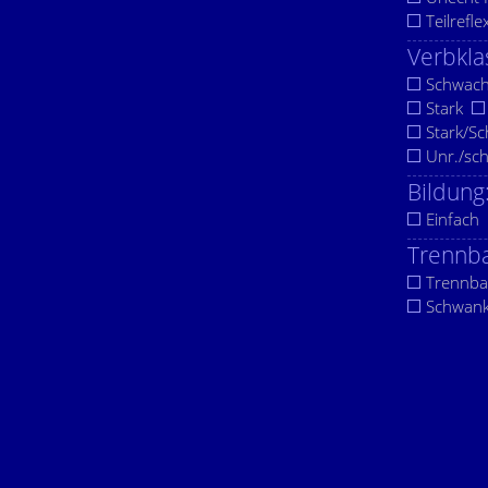
Teilrefle
Verbkla
Schwac
Stark
Stark/S
Unr./sc
Bildung
Einfach
Trennba
Trennba
Schwan