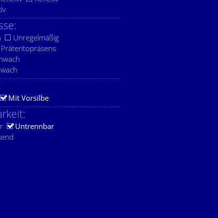
xiv
sse:
h
Unregelmäßig
Präteritopräsens
chwach
hwach
:
Mit Vorsilbe
rkeit:
r
Untrennbar
kend