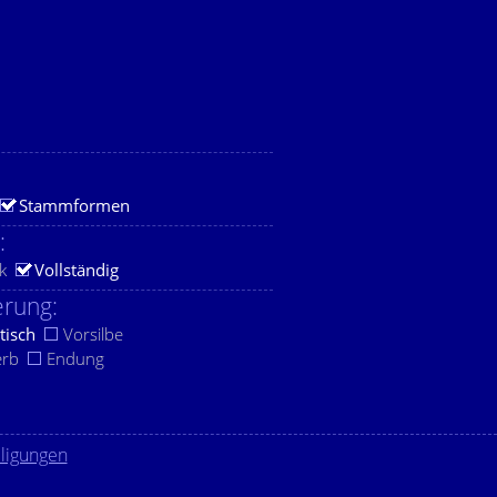
Stammformen
:
k
Vollständig
rung:
tisch
Vorsilbe
erb
Endung
lligungen