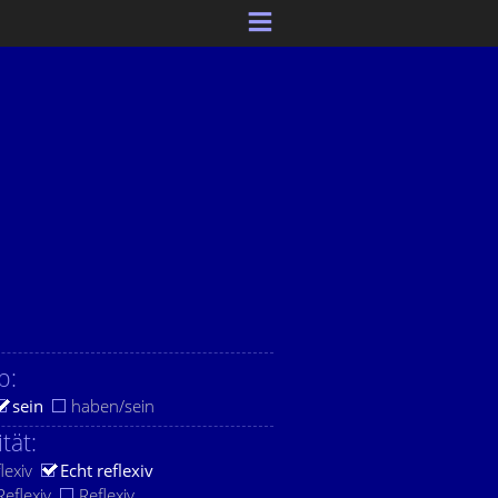
b:
sein
haben/sein
ität:
lexiv
Echt reflexiv
eflexiv
Reflexiv