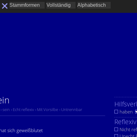
ein
Hilfsver
› sein
› Echt reflexiv
› Mit Vorsilbe
› Untrennbar
haben
Reflexiv
Nicht ref
 hat sich geweißblutet
Unecht R