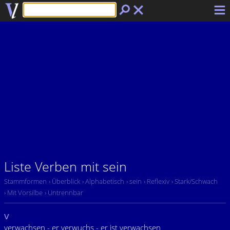
Liste Verben mit sein
Stammformen
› Überblick
› Alphabetisch
› sein
› Reflexiv
› Stark/Schwach
› Mit Vorsilbe
› Untrennbar
v
verwachsen - er verwuchs - er ist verwachsen