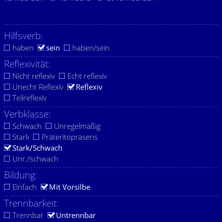
Hilfsverb:
haben
sein
haben/sein
Reflexivität:
Nicht reflexiv
Echt reflexiv
Unecht Reflexiv
Reflexiv
Teilreflexiv
Verbklasse:
Schwach
Unregelmäßig
Stark
Präteritopräsens
Stark/Schwach
Unr./schwach
Bildung:
Einfach
Mit Vorsilbe
Trennbarkeit:
Trennbar
Untrennbar