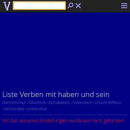
Liste Verben mit haben und sein
Stammformen
› Überblick
› Alphabetisch
› haben/sein
› Unecht Reflexiv
› Mit Vorsilbe
› Untrennbar
Mit den aktuellen Einstellungen wurde kein Verb gefunden!