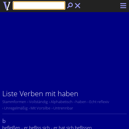
Liste Verben mit haben
Stammformen
› Vollständig
› Alphabetisch
› haben
› Echt reflexiv
› Unregelmäßig
› Mit Vorsilbe
› Untrennbar
b
befleißen - er befliss sich - er hat sich beflissen