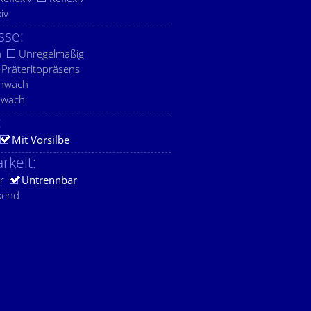
xiv
sse:
h
Unregelmäßig
Präteritopräsens
chwach
hwach
:
Mit Vorsilbe
rkeit:
r
Untrennbar
kend