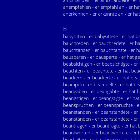
amtshandeln - er amtshandelte - er
anempfehlen - er empfahl an - er h
anerkennen - er erkannte an - er ha
b
babysitten - er babysittete - er hat b
bauchreden - er bauchredete - er h
bauchtanzen - er bauchtanzte - er 
bausparen - er bausparte - er hat g
beabsichtigen - er beabsichtigte - er
beachten - er beachtete - er hat bea
beackern - er beackerte - er hat bea
beampeln - er beampelte - er hat b
beangaben - er beangabte - er hat 
beängstigen - er beängstigte - er hat
beanspruchen - er beanspruchte - e
beanstanden - er beanstandete - er
beanständen - er beanständete - er
beantragen - er beantragte - er hat 
beantworten - er beantwortete - er 
bearbeiten - er bearbeitete - er hat 