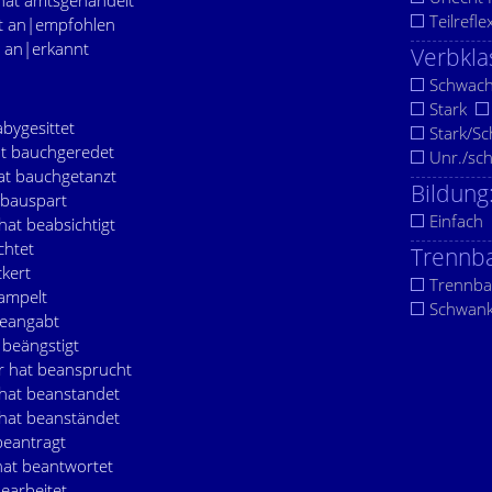
 hat amtsgehandelt
Teilrefle
at an|empfohlen
t an|erkannt
Verbkla
Schwac
Stark
abygesittet
Stark/S
at bauchgeredet
Unr./sc
hat bauchgetanzt
Bildung
ebauspart
Einfach
 hat beabsichtigt
chtet
Trennba
ckert
Trennba
eampelt
Schwan
beangabt
 beängstigt
r hat beansprucht
 hat beanstandet
 hat beanständet
beantragt
hat beantwortet
bearbeitet