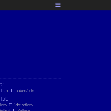
b:
sein
haben/sein
ität:
lexiv
Echt reflexiv
eflexiv
Reflexiv