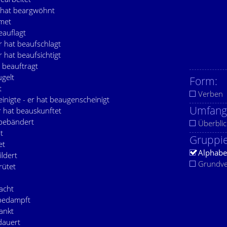
 hat beargwöhnt
tmet
eauflagt
r hat beaufschlagt
r hat beaufsichtigt
t beauftragt
ugelt
Form:
t
Verben
nigte - er hat beaugenscheinigt
Umfang
r hat beauskunftet
 bebändert
Überblic
t
Gruppie
et
Alphabe
ildert
Grundv
rütet
acht
 bedampft
ankt
dauert