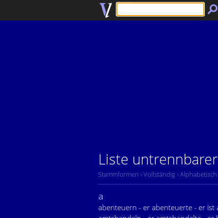
Liste untrennbare
Stammformen
› Vollständig
› Alphabetisch
a
abenteuern - er abenteuerte - er ist