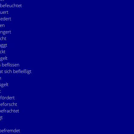
 befeuchtet
euert
iedert
den
ingert
scht
aggt
ckt
egelt
h beflissen
at sich befleißigt
n
ügelt
t
efördert
beforscht
befrachtet
gt
 befremdet