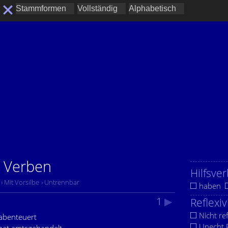
r Verben
Hilfsver
› Mit Vorsilbe
› Untrennbar
haben
1
▶
Reflexiv
Nicht ref
 abenteuert
Unecht R