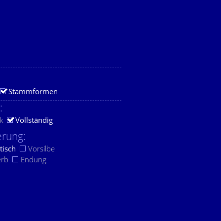
Stammformen
:
k
Vollständig
rung:
tisch
Vorsilbe
erb
Endung