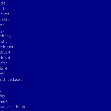
eckt
acht
deutet
dichtet
ent
ngt
edrängt
roht
bedröhnt
edruckt
edrückt
uftet
dünkt
rft
 sich beduselt
t
digt
eeilt
hat beeindruckt