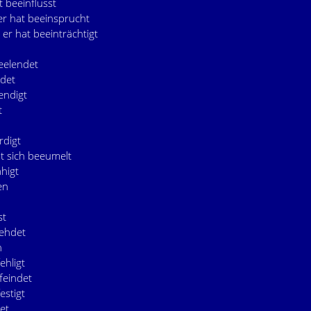
t beeinflusst
er hat beeinsprucht
 er hat beeinträchtigt
beelendet
ndet
endigt
t
rdigt
at sich beeumelt
ähigt
en
st
fehdet
n
ehligt
feindet
estigt
tet