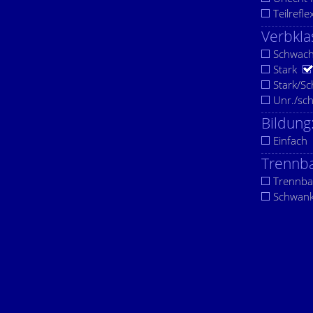
Teilrefle
Verbkla
Schwac
Stark
Stark/S
Unr./sc
Bildung
Einfach
Trennba
Trennba
Schwan