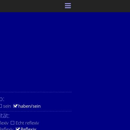
b:
sein
haben/sein
ität:
lexiv
Echt reflexiv
eflexiv
Reflexiv