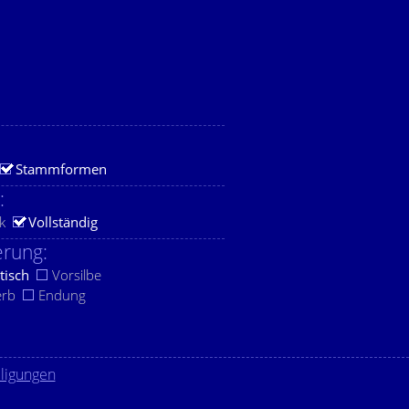
Stammformen
:
k
Vollständig
rung:
tisch
Vorsilbe
erb
Endung
lligungen