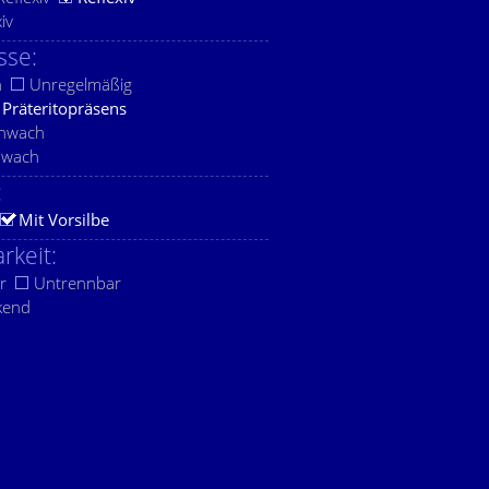
xiv
sse:
h
Unregelmäßig
Präteritopräsens
chwach
hwach
:
Mit Vorsilbe
rkeit:
r
Untrennbar
kend