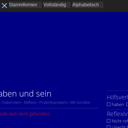
haben und sein
Hilfsver
› haben/sein
› Reflexiv
› Präteritopräsens
› Mit Vorsilbe
haben
Reflexiv
urde kein Verb gefunden!
Nicht ref
Unecht R