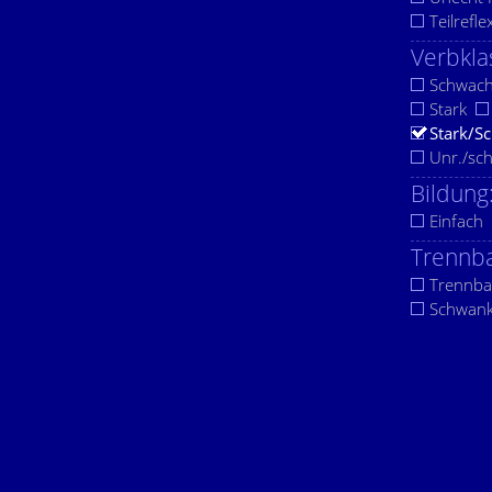
Teilrefle
Verbkla
Schwac
Stark
Stark/S
Unr./sc
Bildung
Einfach
Trennba
Trennba
Schwan