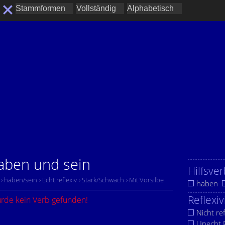
haben und sein
Hilfsver
› haben/sein
› Echt reflexiv
› Stark/Schwach
› Mit Vorsilbe
haben
Reflexiv
urde kein Verb gefunden!
Nicht ref
Unecht R