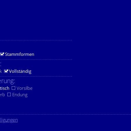
Stammformen
:
k
Vollständig
rung:
tisch
Vorsilbe
erb
Endung
lligungen