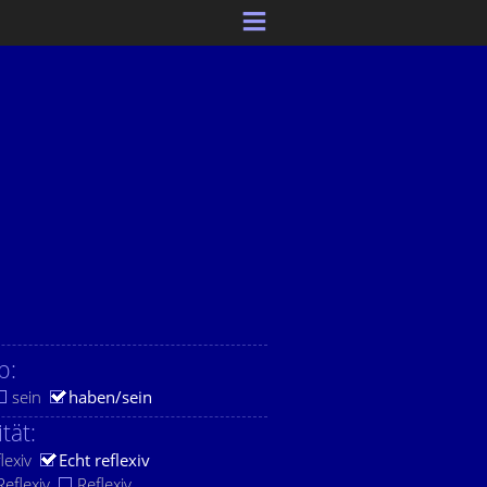
b:
sein
haben/sein
ität:
lexiv
Echt reflexiv
eflexiv
Reflexiv