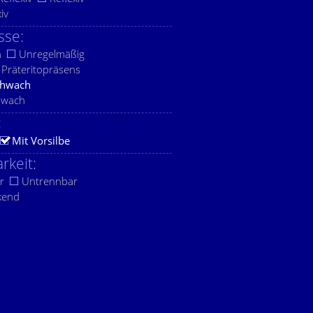
xiv
sse:
h
Unregelmäßig
Präteritopräsens
chwach
hwach
:
Mit Vorsilbe
rkeit:
r
Untrennbar
kend