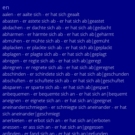
en
aalen - er aalte sich - er hat sich geaalt
abasten - er astete sich ab - er hat sich ab|geastet
abdachen - er dachte sich ab - er hat sich ab|gedacht
abhärmen - er härmte sich ab - er hat sich ab|gehärmt
abmühen - er mühte sich ab - er hat sich ab|gemüht
abplacken - er plackte sich ab - er hat sich ab|geplackt
abplagen - er plagte sich ab - er hat sich ab|geplagt
abregen - er regte sich ab - er hat sich ab|geregt
abregnen - er regnete sich ab - er hat sich ab|geregnet
abschinden - er schindete sich ab - er hat sich ab|geschunden
abschuften - er schuftete sich ab - er hat sich ab|geschuftet
absparen - er sparte sich ab - er hat sich ab|gespart
anbequemen - er bequemte sich an - er hat sich an|bequemt
aneignen - er eignete sich an - er hat sich an|geeignet
aneinanderschmiegen - er schmiegte sich aneinander - er hat
sich aneinander|geschmiegt
anerbieten - er erbot sich an - er hat sich an|erboten
anessen - er ass sich an - er hat sich an|gegessen
anfinden - er fand sich an - er hat sich an|gefunden