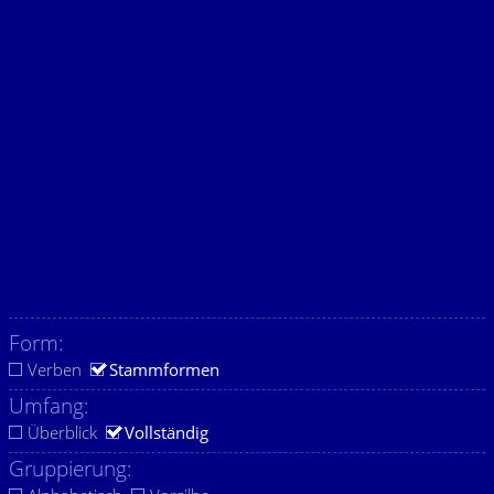
Form:
Verben
Stammformen
Umfang:
Überblick
Vollständig
Gruppierung: