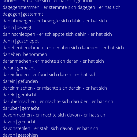
bücken - er bückte sich - er hat sich gebückt
dagegenstemmen - er stemmte sich dagegen - er hat sich
dagegen|gestemmt
dahinbewegen - er bewegte sich dahin - er hat sich
dahin|bewegt
dahinschleppen - er schleppte sich dahin - er hat sich
dahin|geschleppt
danebenbenehmen - er benahm sich daneben - er hat sich
daneben|benommen
daranmachen - er machte sich daran - er hat sich
daran|gemacht
dareinfinden - er fand sich darein - er hat sich
darein|gefunden
dareinmischen - er mischte sich darein - er hat sich
darein|gemischt
darübermachen - er machte sich darüber - er hat sich
darüber|gemacht
davonmachen - er machte sich davon - er hat sich
davon|gemacht
davonstehlen - er stahl sich davon - er hat sich
davon|gestohlen