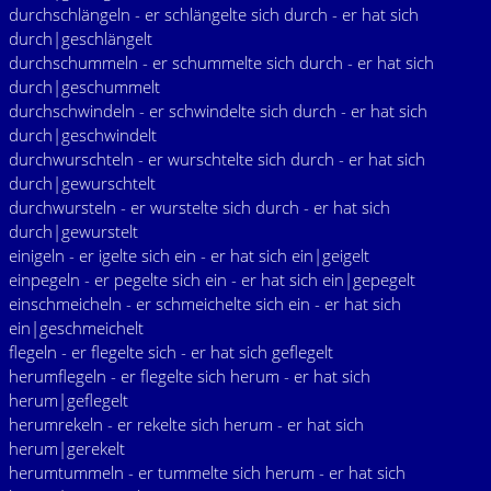
durchschlängeln - er schlängelte sich durch - er hat sich
durch|geschlängelt
durchschummeln - er schummelte sich durch - er hat sich
durch|geschummelt
durchschwindeln - er schwindelte sich durch - er hat sich
durch|geschwindelt
durchwurschteln - er wurschtelte sich durch - er hat sich
durch|gewurschtelt
durchwursteln - er wurstelte sich durch - er hat sich
durch|gewurstelt
einigeln - er igelte sich ein - er hat sich ein|geigelt
einpegeln - er pegelte sich ein - er hat sich ein|gepegelt
einschmeicheln - er schmeichelte sich ein - er hat sich
ein|geschmeichelt
flegeln - er flegelte sich - er hat sich geflegelt
herumflegeln - er flegelte sich herum - er hat sich
herum|geflegelt
herumrekeln - er rekelte sich herum - er hat sich
herum|gerekelt
herumtummeln - er tummelte sich herum - er hat sich