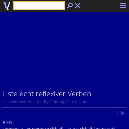
Liste echt reflexiver Verben
Stammformen
› Vollständig
› Endung
› Echt reflexiv
1
▶
el-n
abmergeln - er mergelte sich ab - er hat sich ab|gemergelt