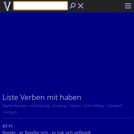
Liste Verben mit haben
Stammformen
› Vollständig
› Endung
› haben
› Echt reflexiv
› Schwach
› Einfach
el-n
flegeln - er flegelte sich - er hat sich geflegelt