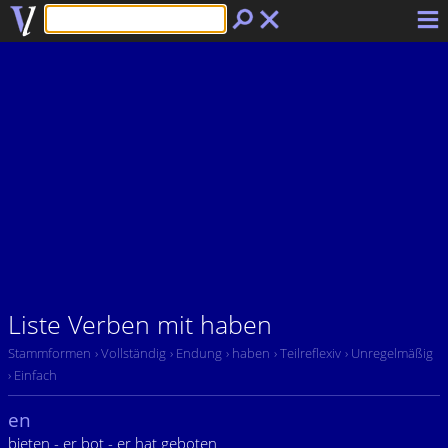
Liste Verben mit haben
Stammformen
› Vollständig
› Endung
› haben
› Teilreflexiv
› Unregelmäßig
› Einfach
en
bieten - er bot - er hat geboten