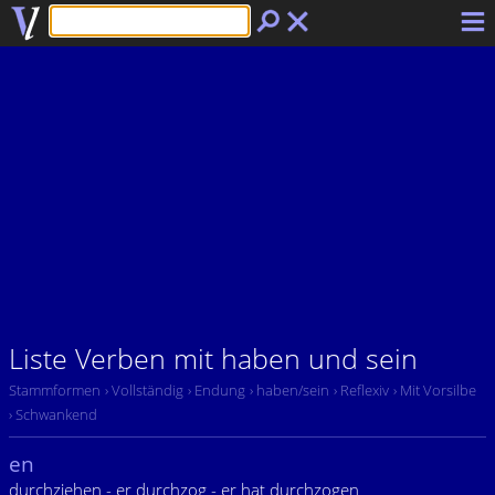
Liste Verben mit haben und sein
Stammformen
› Vollständig
› Endung
› haben/sein
› Reflexiv
› Mit Vorsilbe
› Schwankend
en
durchziehen - er durchzog - er hat durchzogen