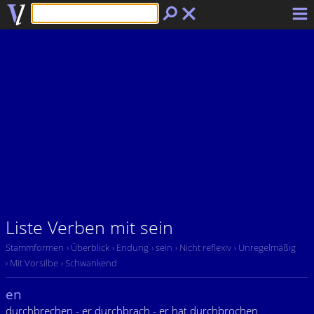
Liste Verben mit sein
Stammformen
› Überblick
› Endung
› sein
› Nicht reflexiv
› Unregelmäßig
› Mit Vorsilbe
› Schwankend
en
durchbrechen - er durchbrach - er hat durchbrochen