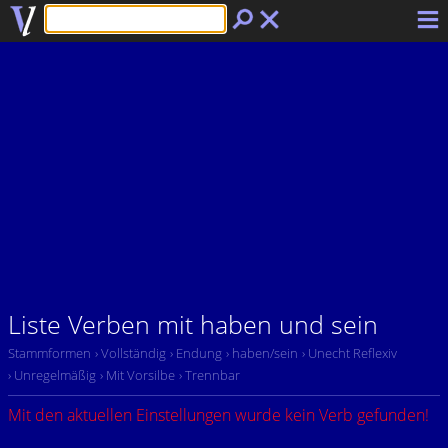
Liste Verben mit haben und sein
Stammformen
› Vollständig
› Endung
› haben/sein
› Unecht Reflexiv
› Unregelmäßig
› Mit Vorsilbe
› Trennbar
Mit den aktuellen Einstellungen wurde kein Verb gefunden!