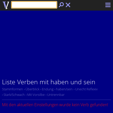
Liste Verben mit haben und sein
Stammformen
› Überblick
› Endung
› haben/sein
› Unecht Reflexiv
› Stark/Schwach
› Mit Vorsilbe
› Untrennbar
Mit den aktuellen Einstellungen wurde kein Verb gefunden!