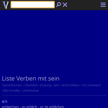
Liste Verben mit sein
Stammformen
› Überblick
› Endung
› sein
› Nicht reflexiv
› Unr./schwach
› Mit Vorsilbe
› Untrennbar
en
erbleichen - er erblich - er ist erblichen