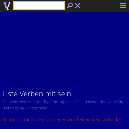
Liste Verben mit sein
Stammformen
› Vollständig
› Endung
› sein
› Echt reflexiv
› Unregelmäßig
› Mit Vorsilbe
› Untrennbar
Mit den aktuellen Einstellungen wurde kein Verb gefunden!