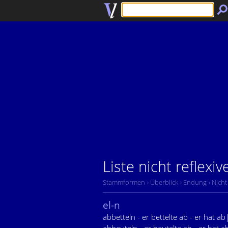
Liste nicht reflexi
Stammformen
› Überblick
› Endung
› Nicht
el-n
abbetteln - er bettelte ab - er hat ab