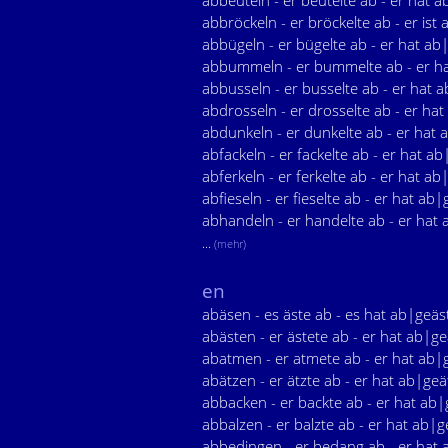
abbeuteln - er beutelte ab - er hat 
abbröckeln - er bröckelte ab - er ist
abbügeln - er bügelte ab - er hat ab
abbummeln - er bummelte ab - er 
abbusseln - er busselte ab - er hat 
abdrosseln - er drosselte ab - er ha
abdunkeln - er dunkelte ab - er hat
abfackeln - er fackelte ab - er hat ab
abferkeln - er ferkelte ab - er hat ab
abfieseln - er fieselte ab - er hat ab|
abhandeln - er handelte ab - er hat
...
(mehr)
en
abäsen - es äste ab - es hat ab|geäs
abästen - er ästete ab - er hat ab|ge
abatmen - er atmete ab - er hat ab
abätzen - er ätzte ab - er hat ab|geä
abbacken - er backte ab - er hat ab
abbalzen - er balzte ab - er hat ab|g
abbedingen - er bedang ab - er ha