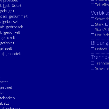
ab|gebeutelt
Teilrefle
 ab|gebröckelt
|gebügelt
Verbkla
hat ab|gebummelt
Schwac
ab|gebusselt
Stark
t ab|gedrosselt
Stark/S
 ab|gedunkelt
Unr./sc
|gefackelt
Bildung
|geferkelt
gefieselt
Einfach
 ab|gehandelt
Trennba
Trennba
Schwan
t
ästet
|geatmet
tzt
|gebacken
ebalzt
t ab|bedungen