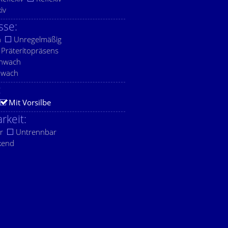
xiv
sse:
h
Unregelmäßig
Präteritopräsens
chwach
hwach
:
Mit Vorsilbe
rkeit:
r
Untrennbar
kend