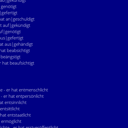
t ab|gekündigt
|genötigt
|gefertigt
 hat an|geschuldigt
at auf|gekündigt
auf|genötigt
aus|gefertigt
hat aus|gehändigt
 hat beabsichtigt
 beängstigt
r hat beaufsichtigt
e - er hat entmenschlicht
 - er hat entpersönlicht
at entsinnlicht
entsittlicht
 hat entstaatlicht
t ermöglicht
ichte - er hat erstveröffentlicht