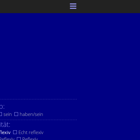
b:
sein
haben/sein
ität:
flexiv
Echt reflexiv
eflexiv
Reflexiv