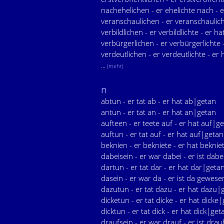
nachehelichen - er ehelichte nach - 
veranschaulichen - er veranschaulich
verbildlichen - er verbildlichte - er hat
verbürgerlichen - er verbürgerlichte 
verdeutlichen - er verdeutlichte - er 
...
(mehr)
n
abtun - er tat ab - er hat ab|getan
antun - er tat an - er hat an|getan
aufteen - er teete auf - er hat auf|g
auftun - er tat auf - er hat auf|getan
beknien - er bekniete - er hat beknie
dabeisein - er war dabei - er ist dab
dartun - er tat dar - er hat dar|geta
dasein - er war da - er ist da gewese
dazutun - er tat dazu - er hat dazu|
dicketun - er tat dicke - er hat dicke
dicktun - er tat dick - er hat dick|get
draufsein - er war drauf - er ist dra