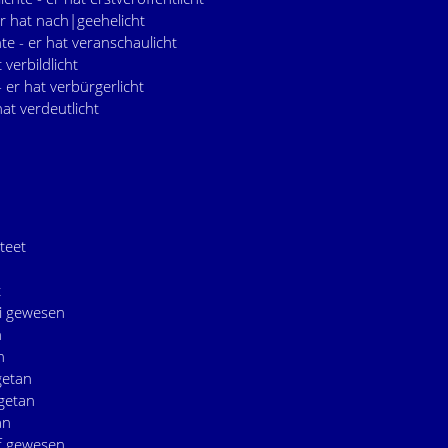
er hat nach|geehelicht
te - er hat veranschaulicht
 verbildlicht
- er hat verbürgerlicht
hat verdeutlicht
eteet
t
ei gewesen
n
n
getan
|getan
an
uf gewesen