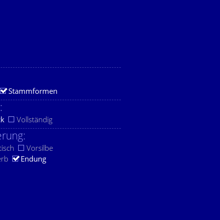
Stammformen
:
ck
Vollständig
rung:
tisch
Vorsilbe
erb
Endung