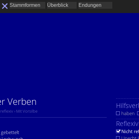
ver Verben
Hilfsver
 reflexiv
› Mit Vorsilbe
haben
Reflexiv
Nicht re
|gebettelt
Unecht R