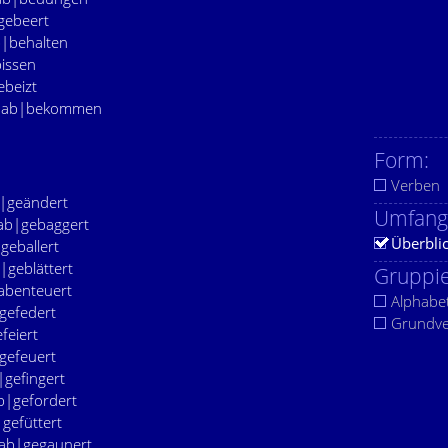
|gebeert
ab|behalten
bissen
ebeizt
at ab|bekommen
Form:
Verben
b|geändert
Umfang
 ab|gebaggert
Überbli
|geballert
b|geblättert
Gruppie
 abenteuert
Alphabe
|gefedert
Grundv
efeiert
|gefeuert
b|gefingert
ab|gefordert
|gefüttert
t ab|gegaunert