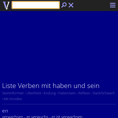
Liste Verben mit haben und sein
Stammformen
› Überblick
› Endung
› haben/sein
› Reflexiv
› Stark/Schwach
› Mit Vorsilbe
en
verwachsen - er verwuchs - er ist verwachsen