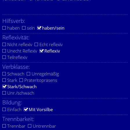
Hilfsverb:
haben
sein
haben/sein
Reflexivität:
Nicht reflexiv
Echt reflexiv
Unecht Reflexiv
Reflexiv
Teilreflexiv
Verbklasse:
Schwach
Unregelmäßig
Stark
Präteritopräsens
Stark/Schwach
Unr./schwach
Bildung:
Einfach
Mit Vorsilbe
Trennbarkeit:
Trennbar
Untrennbar