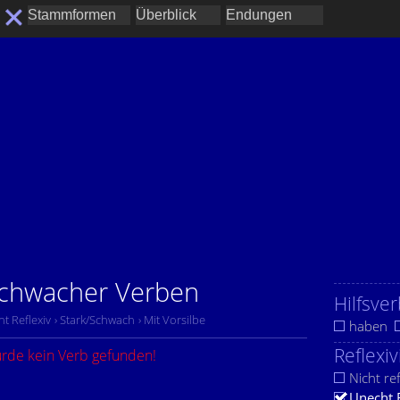
 schwacher Verben
Hilfsver
ht Reflexiv
› Stark/Schwach
› Mit Vorsilbe
haben
Reflexiv
urde kein Verb gefunden!
Nicht ref
Unecht 