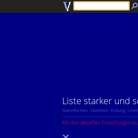
Liste starker und
Stammformen
› Überblick
› Endung
› Unec
Mit den aktuellen Einstellungen w