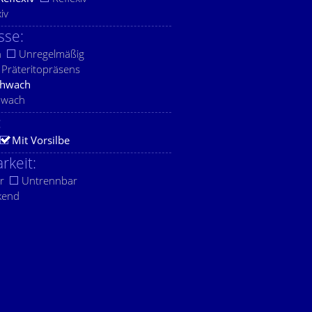
xiv
sse:
h
Unregelmäßig
Präteritopräsens
chwach
hwach
:
Mit Vorsilbe
rkeit:
r
Untrennbar
kend