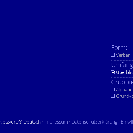
Form:
Verben
Umfang
Überbli
Gruppie
Alphabe
Grundv
Netzverb® Deutsch ·
Impressum
·
Datenschutzerklärung
·
Einwi