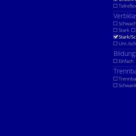
Teilrefle
Verbkla
Schwac
Stark
Stark/S
Unr./sc
Bildung
Einfach
Trennba
Trennba
Schwan