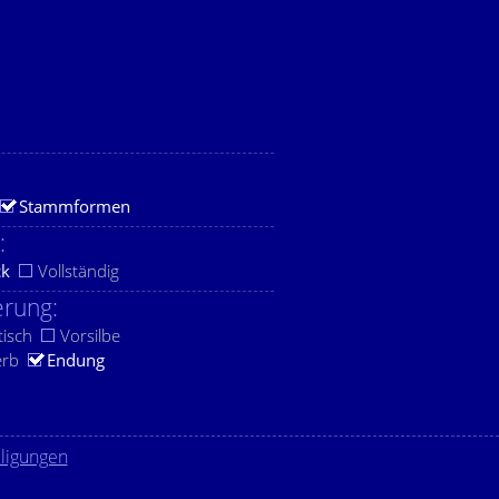
Stammformen
:
ck
Vollständig
rung:
tisch
Vorsilbe
erb
Endung
lligungen