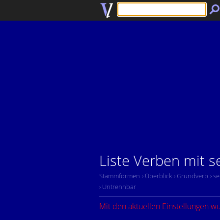
Liste Verben mit s
Stammformen
› Überblick
› Grundverb
› se
› Untrennbar
Mit den aktuellen Einstellungen w