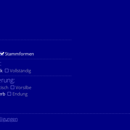
Stammformen
:
ck
Vollständig
rung:
tisch
Vorsilbe
erb
Endung
lligungen