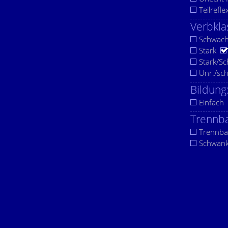
Teilrefle
Verbkla
Schwac
Stark
Stark/S
Unr./sc
Bildung
Einfach
Trennba
Trennba
Schwan