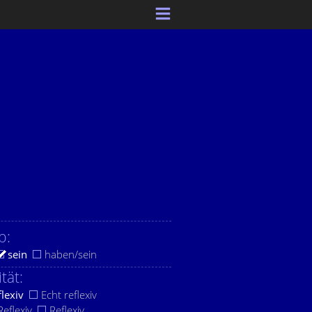
b:
sein
haben/sein
ität:
flexiv
Echt reflexiv
eflexiv
Reflexiv