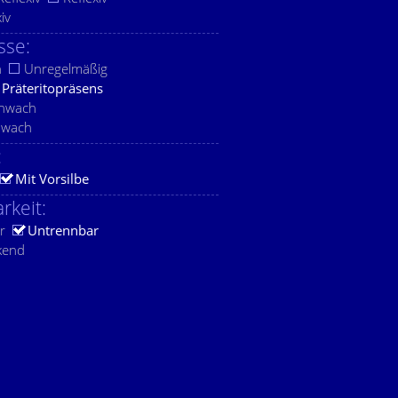
xiv
sse:
h
Unregelmäßig
Präteritopräsens
chwach
hwach
:
Mit Vorsilbe
rkeit:
r
Untrennbar
kend