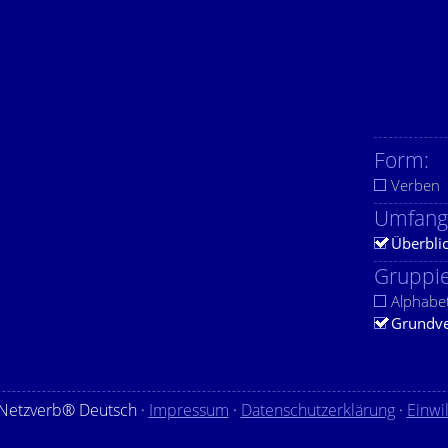
Form:
Verben
Umfang
Überbli
Gruppie
Alphabe
Grundv
Netzverb® Deutsch ·
Impressum
·
Datenschutzerklärung
·
Einwi