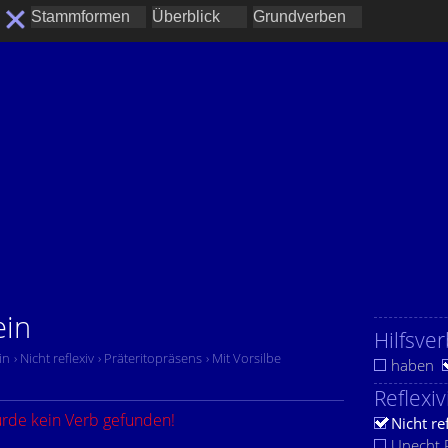
ein
Hilfsver
in
› Nicht reflexiv
› Präteritopräsens
› Mit Vorsilbe
haben
Reflexiv
urde kein Verb gefunden!
Nicht re
Unecht R