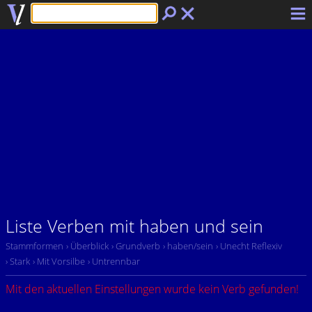
Liste Verben mit haben und sein
Stammformen
› Überblick
› Grundverb
› haben/sein
› Unecht Reflexiv
› Stark
› Mit Vorsilbe
› Untrennbar
Mit den aktuellen Einstellungen wurde kein Verb gefunden!