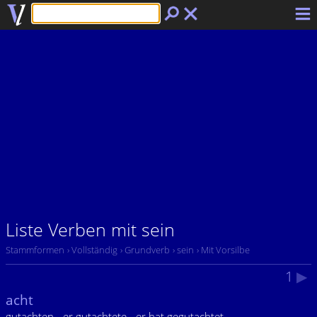
Liste Verben mit sein
Stammformen
› Vollständig
› Grundverb
› sein
› Mit Vorsilbe
1
▶
acht
gutachten - er gutachtete - er hat gegutachtet