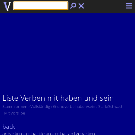
Liste Verben mit haben und sein
Stammformen
› Vollständig
› Grundverb
› haben/sein
› Stark/Schwach
› Mit Vorsilbe
back
anbacken - er backte an - er hat an|gebacken