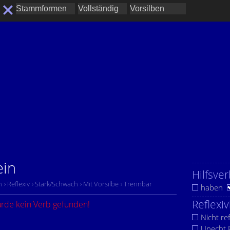
ein
Hilfsver
n
› Reflexiv
› Stark/Schwach
› Mit Vorsilbe
› Trennbar
haben
Reflexiv
urde kein Verb gefunden!
Nicht ref
Unecht R