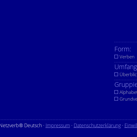
Form:
Verben
Umfang
Überblic
Gruppie
Alphabe
Grundv
Netzverb® Deutsch ·
Impressum
·
Datenschutzerklärung
·
Einwi