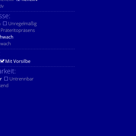
xiv
sse:
h
Unregelmäßig
Präteritopräsens
chwach
hwach
:
Mit Vorsilbe
rkeit:
r
Untrennbar
kend