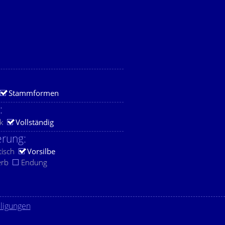
Stammformen
:
k
Vollständig
rung:
tisch
Vorsilbe
erb
Endung
lligungen