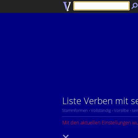
Liste Verben mit s
Stammformen
› Vollständig
› Vorsilbe
› sei
Mit den aktuellen Einstellungen w