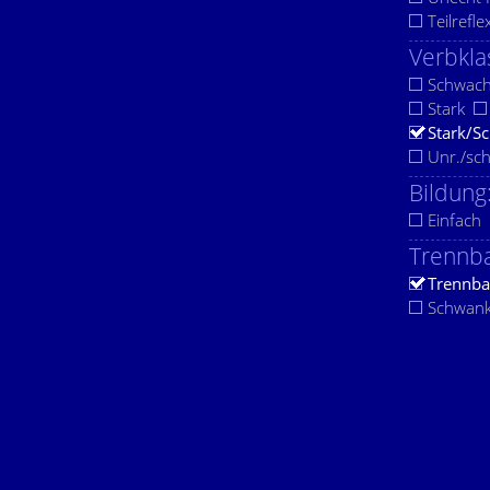
Teilrefle
Verbkla
Schwac
Stark
Stark/S
Unr./sc
Bildung
Einfach
Trennba
Trennba
Schwan