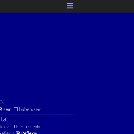
b:
sein
haben/sein
ität:
lexiv
Echt reflexiv
eflexiv
Reflexiv