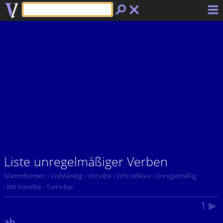
Liste unregelmäßiger Verben
Stammformen
› Vollständig
› Vorsilbe
› Echt reflexiv
› Unregelmäßig
› Mit Vorsilbe
› Trennbar
1
▶
ab