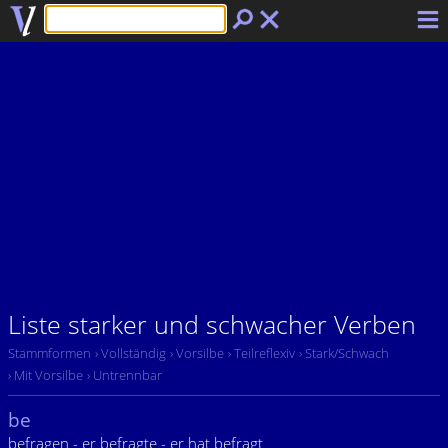
Liste starker und schwacher Verben
Stammformen
› Vollständig
› Vorsilbe
› Teilreflexiv
› Stark/Schwach
› Mit Vorsilbe
› Untrennbar
be
befragen - er befragte - er hat befragt