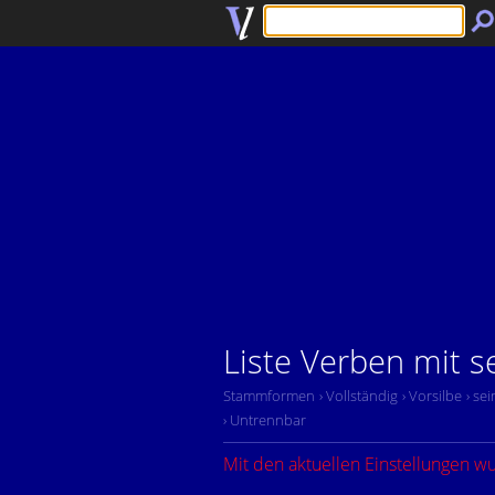
Liste Verben mit s
Stammformen
› Vollständig
› Vorsilbe
› sei
› Untrennbar
Mit den aktuellen Einstellungen w