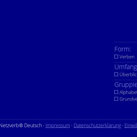
Form:
Verben
Umfang
Überblic
Gruppie
Alphabe
Grundv
Netzverb® Deutsch ·
Impressum
·
Datenschutzerklärung
·
Einwi