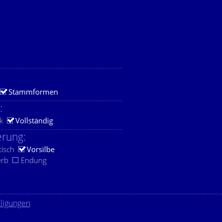
Stammformen
:
k
Vollständig
rung:
tisch
Vorsilbe
erb
Endung
lligungen