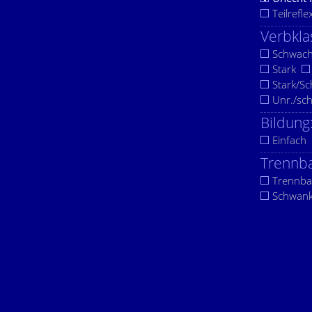
Teilrefle
Verbkla
Schwac
Stark
Stark/S
Unr./sc
Bildung
Einfach
Trennba
Trennba
Schwan