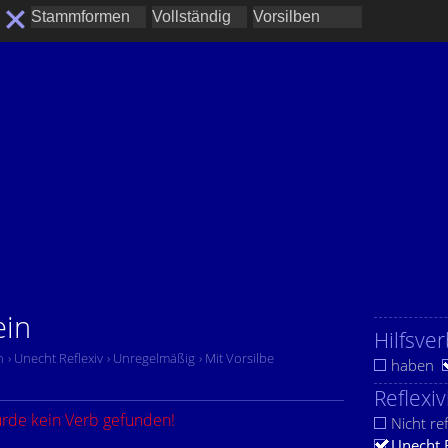
ein
Hilfsver
n
› Unecht Reflexiv
› Unregelmäßig
› Mit Vorsilbe
haben
Reflexiv
urde kein Verb gefunden!
Nicht ref
Unecht 