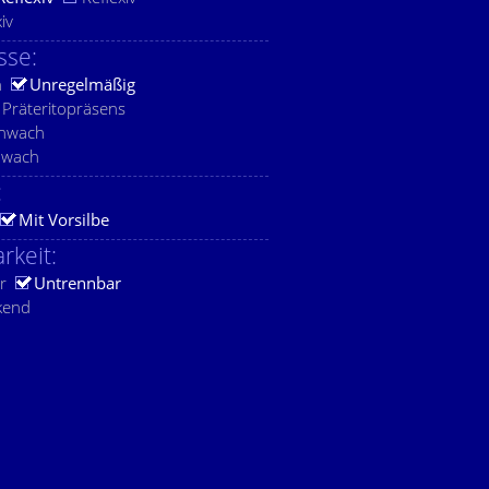
xiv
sse:
h
Unregelmäßig
Präteritopräsens
chwach
hwach
:
Mit Vorsilbe
rkeit:
r
Untrennbar
kend