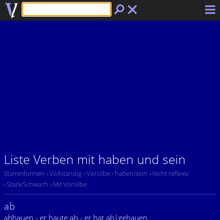
Liste Verben mit haben und sein
Stammformen
› Vollständig
› Vorsilbe
› haben/sein
› Nicht reflexiv
› Stark/Schwach
› Mit Vorsilbe
ab
abhauen - er haute ab - er hat ab|gehauen