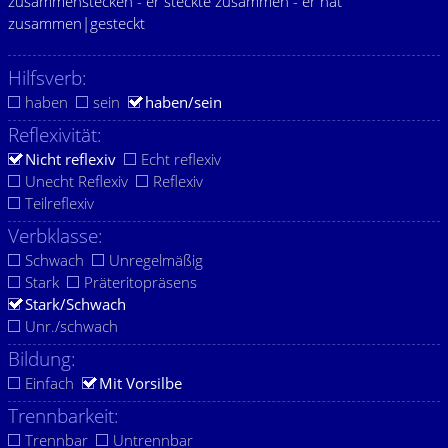
zusammenstecken - er steckte zusammen - er hat
zusammen|gesteckt
Hilfsverb:
haben
sein
haben/sein
Reflexivität:
Nicht reflexiv
Echt reflexiv
Unecht Reflexiv
Reflexiv
Teilreflexiv
Verbklasse:
Schwach
Unregelmäßig
Stark
Präteritopräsens
Stark/Schwach
Unr./schwach
Bildung:
Einfach
Mit Vorsilbe
Trennbarkeit:
Trennbar
Untrennbar