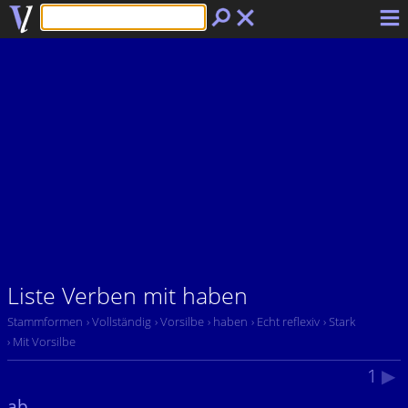
Liste Verben mit haben
Stammformen
› Vollständig
› Vorsilbe
› haben
› Echt reflexiv
› Stark
› Mit Vorsilbe
1
▶
ab