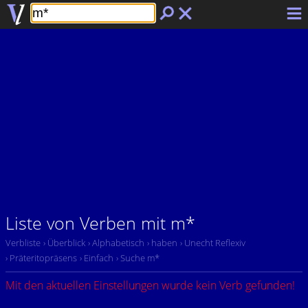
Liste von Verben mit m*
Verbliste
› Überblick
› Alphabetisch
› haben
› Unecht Reflexiv
› Präteritopräsens
› Einfach
› Suche m*
Mit den aktuellen Einstellungen wurde kein Verb gefunden!