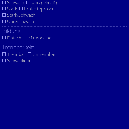
Schwach
Unregelmäßig
Stark
Präteritopräsens
Stark/Schwach
Unr./schwach
Bildung:
Einfach
Mit Vorsilbe
Trennbarkeit:
Trennbar
Untrennbar
Schwankend