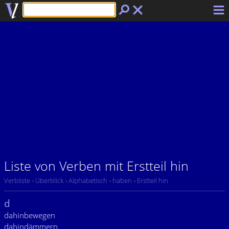
Liste von Verben mit Erstteil hin
Verbliste
› Überblick
› Alphabetisch
› haben
› Erstteil hin
d
da
hin
bewegen
da
hin
dämmern