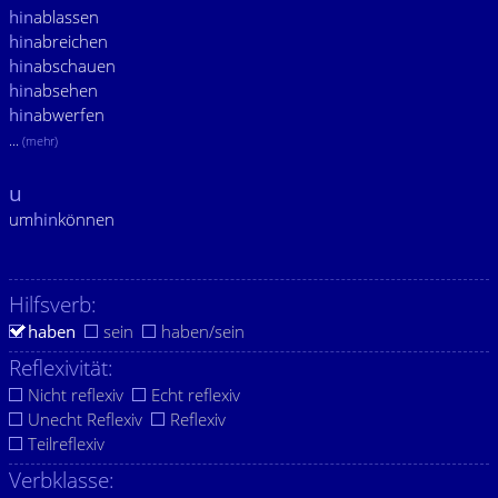
hin
ablassen
hin
abreichen
hin
abschauen
hin
absehen
hin
abwerfen
...
(mehr)
u
um
hin
können
Hilfsverb:
haben
sein
haben/sein
Reflexivität:
Nicht reflexiv
Echt reflexiv
Unecht Reflexiv
Reflexiv
Teilreflexiv
Verbklasse: