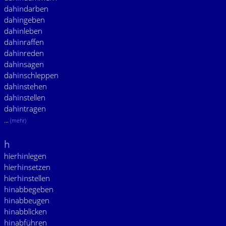
da
hin
darben
da
hin
geben
da
hin
leben
da
hin
raffen
da
hin
reden
da
hin
sagen
da
hin
schleppen
da
hin
stehen
da
hin
stellen
da
hin
tragen
...
(mehr)
h
hier
hin
legen
hier
hin
setzen
hier
hin
stellen
hin
abbegeben
hin
abbeugen
hin
abblicken
hin
abführen