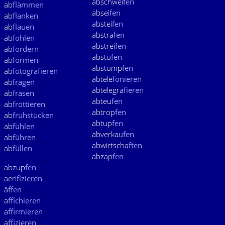
abschwei
fen
ab
flämmen
absei
fen
ab
flanken
abstei
fen
ab
flauen
abstra
fen
ab
fohlen
abstrei
fen
ab
fordern
abstu
fen
ab
formen
abstump
fen
ab
fotografieren
abtele
fonieren
ab
fragen
abtelegra
fieren
ab
fräsen
abteu
fen
ab
frottieren
abtrop
fen
ab
frühstücken
abtup
fen
ab
fühlen
abverkau
fen
ab
führen
abwirtscha
ften
ab
füllen
abzap
fen
abzup
fen
aeri
fizieren
ä
ffen
a
ffichieren
a
ffirmieren
a
ffizieren