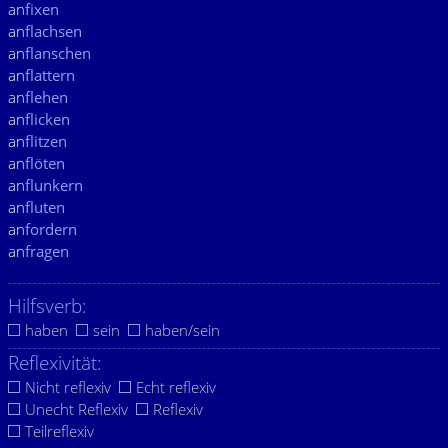
an
fixen
an
flachsen
an
flanschen
an
flattern
an
flehen
an
flicken
an
flitzen
an
flöten
an
flunkern
an
fluten
an
fordern
an
fragen
Hilfsverb:
haben
sein
haben/sein
Reflexivität:
Nicht reflexiv
Echt reflexiv
Unecht Reflexiv
Reflexiv
Teilreflexiv