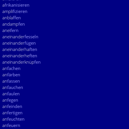
a
frikanisieren
ampli
fizieren
anbla
ffen
andamp
fen
anei
fern
aneinander
fesseln
aneinander
fügen
aneinanderha
ften
aneinanderhe
ften
aneinanderknüp
fen
an
fachen
an
färben
an
fassen
an
fauchen
an
faulen
an
fegen
an
feinden
an
fertigen
an
feuchten
an
feuern