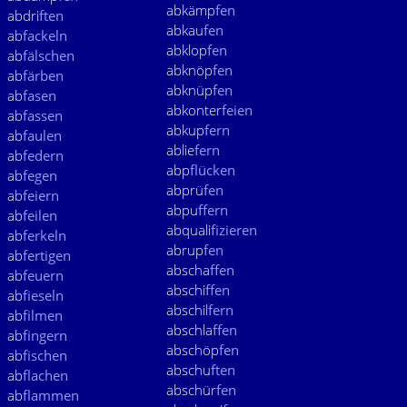
abkämp
fen
abdri
ften
abkau
fen
ab
fackeln
abklop
fen
ab
fälschen
abknöp
fen
ab
färben
abknüp
fen
ab
fasen
abkonter
feien
ab
fassen
abkup
fern
ab
faulen
ablie
fern
ab
federn
abp
flücken
ab
fegen
abprü
fen
ab
feiern
abpu
ffern
ab
feilen
abquali
fizieren
ab
ferkeln
abrup
fen
ab
fertigen
abscha
ffen
ab
feuern
abschi
ffen
ab
fieseln
abschil
fern
ab
filmen
abschla
ffen
ab
fingern
abschöp
fen
ab
fischen
abschu
ften
ab
flachen
abschür
fen
ab
flammen