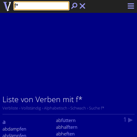
Liste von Verben mit f*
Verbliste
› Vollständig
› Alphabetisch
› Schwach
› Suche f*
1
▶
ab
füttern
a
abhal
ftern
abdamp
fen
abhe
ften
abdämp
fen