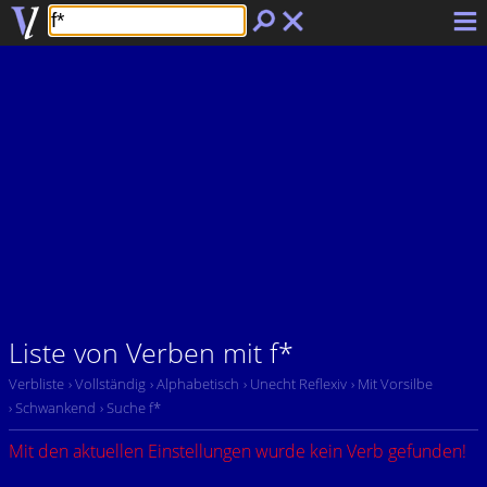
Liste von Verben mit f*
Verbliste
› Vollständig
› Alphabetisch
› Unecht Reflexiv
› Mit Vorsilbe
› Schwankend
› Suche f*
Mit den aktuellen Einstellungen wurde kein Verb gefunden!