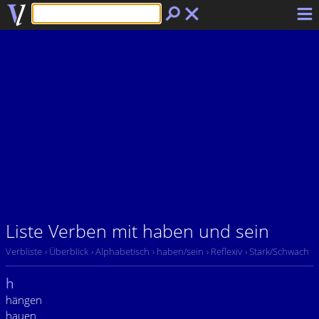
Liste Verben mit haben und sein
Verbliste
› Überblick
› Alphabetisch
› haben/sein
› Reflexiv
› Stark/Schwach
h
hängen
hauen