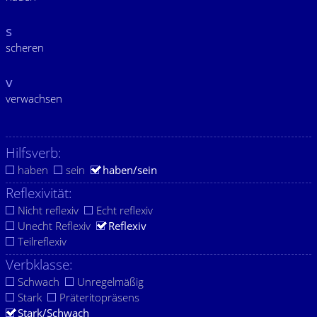
s
scheren
v
verwachsen
Hilfsverb:
haben
sein
haben/sein
Reflexivität:
Nicht reflexiv
Echt reflexiv
Unecht Reflexiv
Reflexiv
Teilreflexiv
Verbklasse:
Schwach
Unregelmäßig
Stark
Präteritopräsens
Stark/Schwach