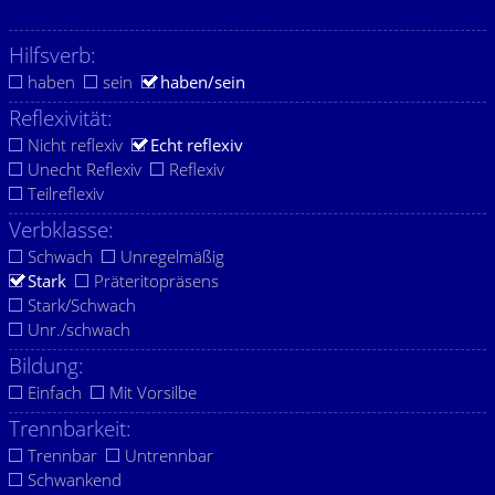
Hilfsverb:
haben
sein
haben/sein
Reflexivität:
Nicht reflexiv
Echt reflexiv
Unecht Reflexiv
Reflexiv
Teilreflexiv
Verbklasse:
Schwach
Unregelmäßig
Stark
Präteritopräsens
Stark/Schwach
Unr./schwach
Bildung:
Einfach
Mit Vorsilbe
Trennbarkeit:
Trennbar
Untrennbar
Schwankend