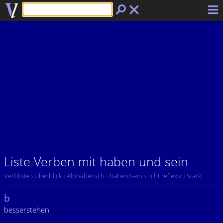
Liste Verben mit haben und sein
Verbliste
› Überblick
› Alphabetisch
› haben/sein
› Echt reflexiv
› Stark
b
besserstehen