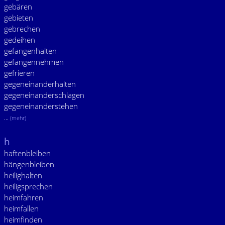
gebären
gebieten
gebrechen
gedeihen
gefangenhalten
gefangennehmen
gefrieren
gegeneinanderhalten
gegeneinanderschlagen
gegeneinanderstehen
...
(mehr)
h
haftenbleiben
hängenbleiben
heilighalten
heiligsprechen
heimfahren
heimfallen
heimfinden