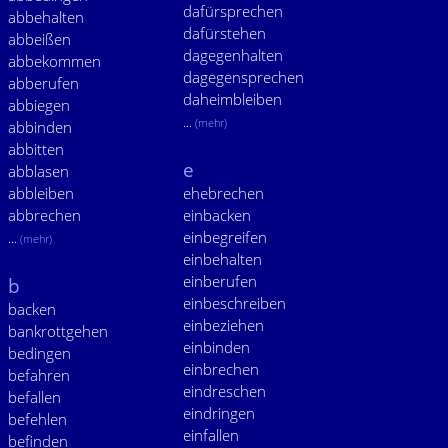
dafürsprechen
abbehalten
dafürstehen
abbeißen
dagegenhalten
abbekommen
dagegensprechen
abberufen
daheimbleiben
abbiegen
...
(mehr)
abbinden
abbitten
e
abblasen
abbleiben
ehebrechen
abbrechen
einbacken
einbegreifen
...
(mehr)
einbehalten
einberufen
b
einbeschreiben
backen
einbeziehen
bankrottgehen
einbinden
bedingen
einbrechen
befahren
eindreschen
befallen
eindringen
befehlen
einfallen
befinden