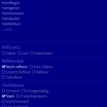
heimfliegen
heimgehen
heimkommen
heimlaufen
heimlichtun
...
(mehr)
Hilfsverb:
haben
sein
haben/sein
Reflexivität:
Nicht reflexiv
Echt reflexiv
Unecht Reflexiv
Reflexiv
Teilreflexiv
Verbklasse:
Schwach
Unregelmäßig
Stark
Präteritopräsens
Stark/Schwach
Unr./schwach