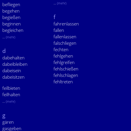
...
(mehr)
befliegen
begehen
f
begießen
beginnen
fahrenlassen
begleichen
fallen
fallenlassen
...
(mehr)
falschliegen
fechten
d
fehlgehen
dabehalten
fehlgreifen
dabeibleiben
fehlschießen
dabeisein
fehlschlagen
dabeisitzen
fehltreten
feilbieten
feilhalten
...
(mehr)
g
gären
gasgeben