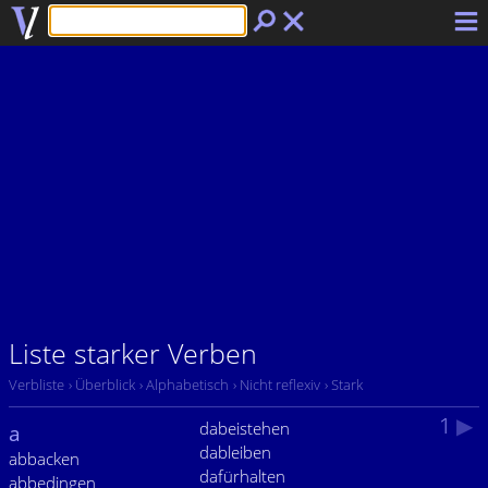
Liste starker Verben
Verbliste
› Überblick
› Alphabetisch
› Nicht reflexiv
› Stark
1
▶
dabeistehen
a
dableiben
abbacken
dafürhalten
abbedingen