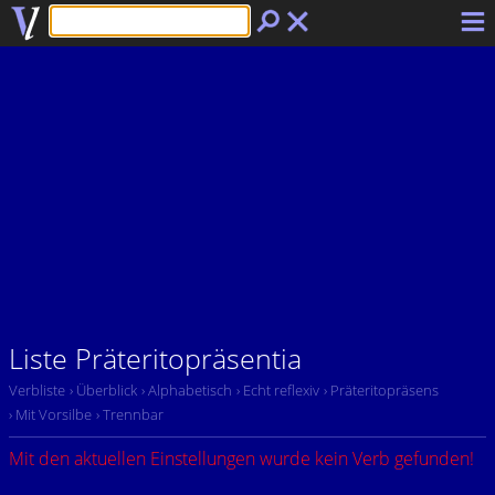
Liste Präteritopräsentia
Verbliste
› Überblick
› Alphabetisch
› Echt reflexiv
› Präteritopräsens
› Mit Vorsilbe
› Trennbar
Mit den aktuellen Einstellungen wurde kein Verb gefunden!