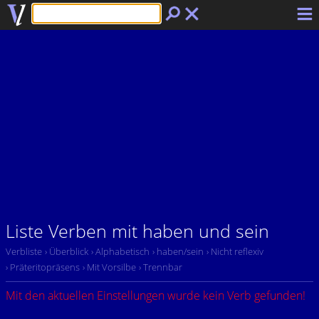
Liste Verben mit haben und sein
Verbliste
› Überblick
› Alphabetisch
› haben/sein
› Nicht reflexiv
› Präteritopräsens
› Mit Vorsilbe
› Trennbar
Mit den aktuellen Einstellungen wurde kein Verb gefunden!