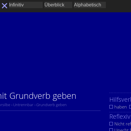
mit Grundverb geben
Hilfsver
orsilbe
› Untrennbar
› Grundverb geben
haben
Reflexiv
Nicht ref
Unecht R