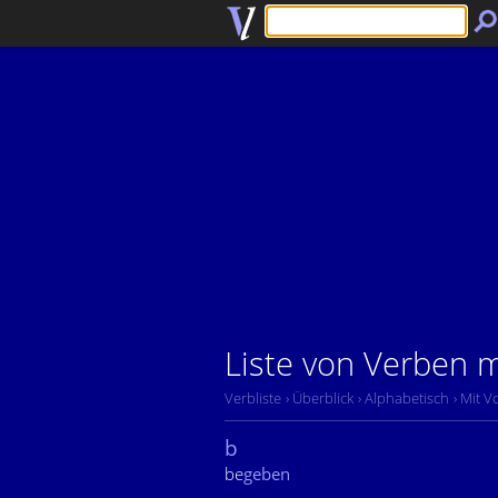
Liste von Verben 
Verbliste
› Überblick
› Alphabetisch
› Mit V
b
be
geben