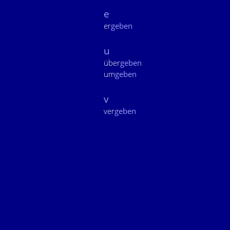
e
er
geben
u
über
geben
um
geben
v
ver
geben