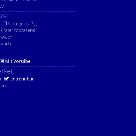
xiv
sse:
h
Unregelmäßig
Präteritopräsens
chwach
hwach
:
Mit Vorsilbe
rkeit:
r
Untrennbar
kend