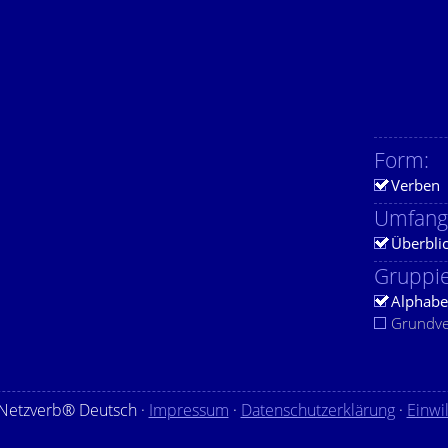
Form:
Verben
Umfang
Überbli
Gruppie
Alphabe
Grundv
Netzverb® Deutsch ·
Impressum
·
Datenschutzerklärung
·
Einwi