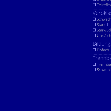
Teilrefle
Verbkla
Schwac
Stark
Stark/S
Unr./sc
Bildung
Einfach
Trennba
Trennba
Schwan