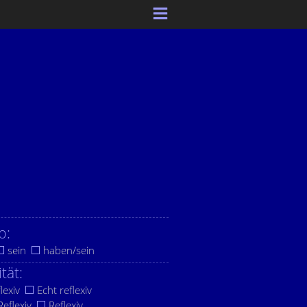
b:
sein
haben/sein
ität:
lexiv
Echt reflexiv
eflexiv
Reflexiv