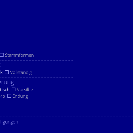
Stammformen
:
ck
Vollständig
rung:
tisch
Vorsilbe
erb
Endung
lligungen