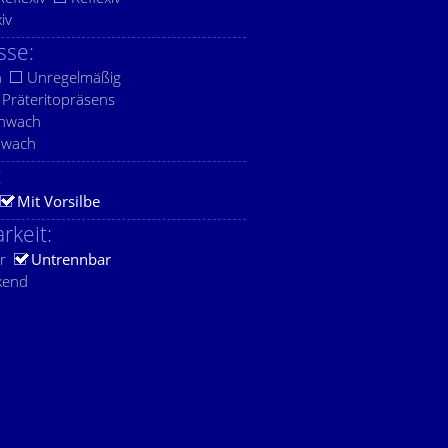
xiv
sse:
h
Unregelmäßig
Präteritopräsens
chwach
hwach
:
Mit Vorsilbe
rkeit:
r
Untrennbar
kend