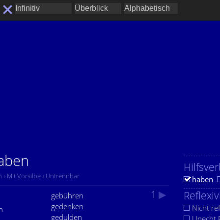
haben
Hilfsver
n
› Mit Vorsilbe
› Untrennbar
haben
1
▶
Reflexiv
gebühren
gedenken
Nicht ref
n
gedulden
Unecht R