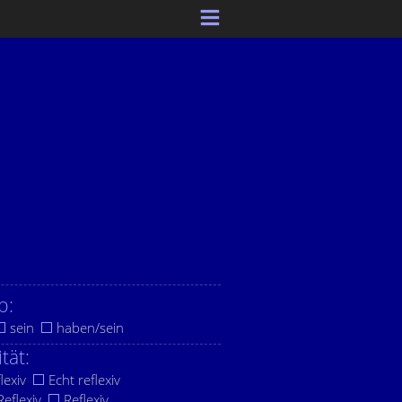
b:
sein
haben/sein
ität:
lexiv
Echt reflexiv
eflexiv
Reflexiv