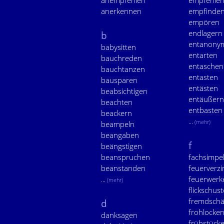
anempfehlen
empfehle
anerkennen
empfinde
empören
endlagern
b
entanonym
babysitten
entarten
bauchreden
entaschen
bauchtanzen
entasten
bausparen
entästen
beabsichtigen
entäußern
beachten
entbasten
beackern
...
(mehr)
beampeln
beangaben
f
beängstigen
beanspruchen
fachsimpe
beanstanden
feuerverz
feuerwerk
...
(mehr)
flickschus
fremdsch
d
frohlocke
danksagen
frühstück