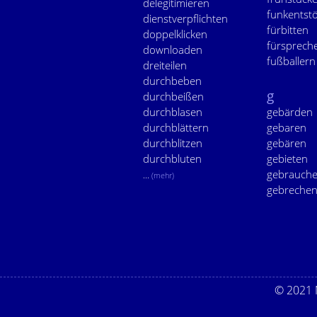
delegitimieren
funkentst
dienstverpflichten
fürbitten
doppelklicken
fürsprech
downloaden
fußballern
dreiteilen
durchbeben
g
durchbeißen
durchblasen
gebärden
durchblättern
gebaren
durchblitzen
gebären
durchbluten
gebieten
gebrauch
...
(mehr)
gebreche
© 2021 