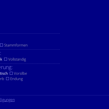
Stammformen
:
ck
Vollständig
rung:
tisch
Vorsilbe
erb
Endung
lligungen