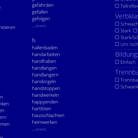
n
gefährden
Teilrefle
n
gefallen
Verbkla
gefolgen
Schwac
...
(mehr)
isieren
Stark
Stark/S
h
Unr./sc
hallenbaden
Bildung
handarbeiten
handhaben
Einfach
handlangen
Trennba
handlangern
Trennba
handorgeln
Schwan
handstoppen
handwerkeln
ln
happyenden
inken
hartlöten
en
hausschlachten
tern
heimwerken
ämen
...
(mehr)
n
en