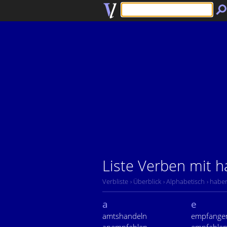
Liste Verben mit 
Verbliste
› Überblick
› Alphabetisch
› habe
a
e
amtshandeln
empfange