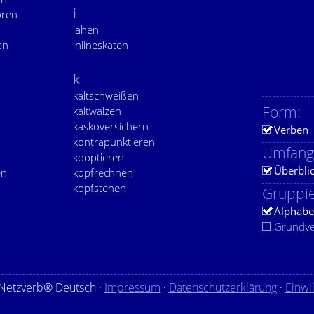
i
ören
iahen
en
inlineskaten
k
kaltschweißen
Form:
kaltwalzen
kaskoversichern
Verben
kontrapunktieren
Umfang
kooptieren
Überbli
en
kopfrechnen
n
kopfstehen
Gruppie
Alphabe
Grundv
Netzverb® Deutsch ·
Impressum
·
Datenschutzerklärung
·
Einwi