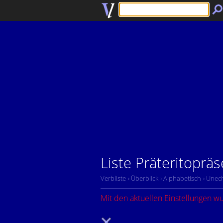
Liste Präteritopräs
Verbliste
› Überblick
› Alphabetisch
› Unech
Mit den aktuellen Einstellungen w