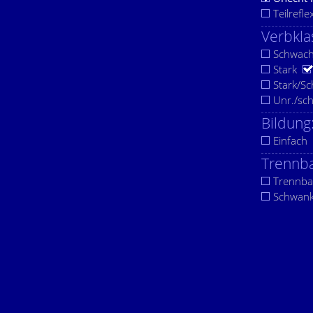
Teilrefle
Verbkla
Schwac
Stark
Stark/S
Unr./sc
Bildung
Einfach
Trennba
Trennba
Schwan