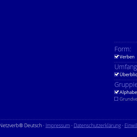
Form:
Verben
Umfang
Überbli
Gruppie
Alphabe
Grundv
Netzverb® Deutsch ·
Impressum
·
Datenschutzerklärung
·
Einwi