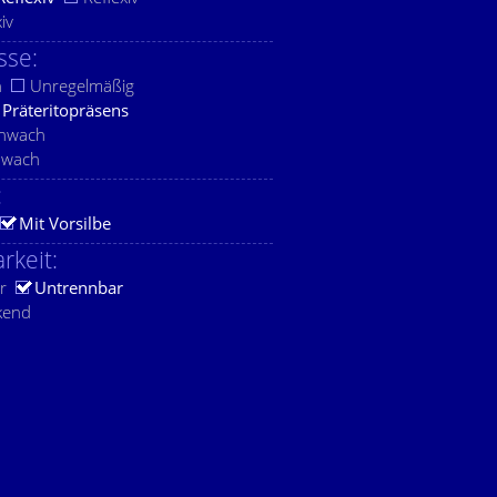
xiv
sse:
h
Unregelmäßig
Präteritopräsens
chwach
hwach
:
Mit Vorsilbe
rkeit:
r
Untrennbar
kend