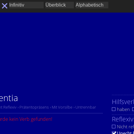
entia
Hilfsver
t Reflexiv
› Präteritopräsens
› Mit Vorsilbe
› Untrennbar
haben
Reflexiv
urde kein Verb gefunden!
Nicht ref
Unecht 