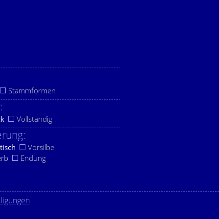
Stammformen
:
ck
Vollständig
rung:
tisch
Vorsilbe
erb
Endung
lligungen