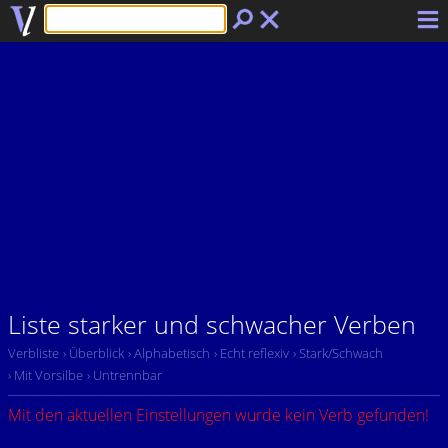
Liste starker und schwacher Verben
Verbliste
› Überblick
› Alphabetisch
› Echt reflexiv
› Stark/Schwach
› Mit Vorsilbe
› Untrennbar
Mit den aktuellen Einstellungen wurde kein Verb gefunden!