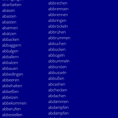
abbrechen
abarbeiten
abbremsen
abäsen
abbrennen
abasten
abbringen
abästen
abbröckeln
abatmen
abbrühen
abätzen
abbrummen
abbacken
abbuchen
abbaggern
abbücken
abbalgen
abbügeln
abballern
abbummeln
abbalzen
abbürsten
abbauen
abbusseln
abbedingen
abbüßen
abbeeren
abcashen
abbehalten
abchecken
abbeißen
abdachen
abbeizen
abdämmen
abbekommen
abdampfen
abberufen
abdämpfen
abbestellen