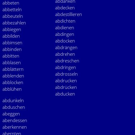
abdanken
abbeten
abdecken
abbetteln
abdestillieren
abbeuteln
abdichten
abbezahlen
abdienen
abbiegen
abdingen
abbilden
abdocken
abbimsen
abdrängen
abbinden
abdrehen
abbitten
abdreschen
abblasen
abdringen
abblättern
abdrosseln
abblenden
abdrucken
abblocken
abdrücken
abblühen
abducken
abdunkeln
abduschen
abeggen
abendessen
aberkennen
abernten