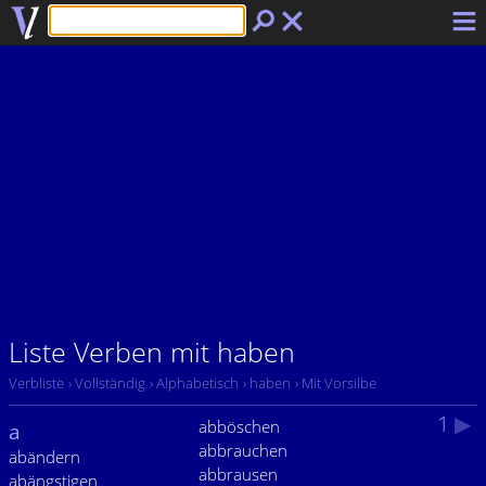
Liste Verben mit haben
Verbliste
› Vollständig
› Alphabetisch
› haben
› Mit Vorsilbe
1
▶
abböschen
a
abbrauchen
abändern
abbrausen
abängstigen