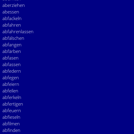
aberziehen
abessen
abfackeln
abfahren
abfahrenlassen
abfälschen
abfangen
abfärben
abfasen
abfassen
abfedern
abfegen
abfeiern
abfeilen
abferkeln
abfertigen
abfeuern
abfieseln
abfilmen
abfinden