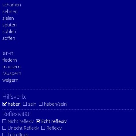
schämen
sehnen
sielen
sputen
suhlen
zoffen
er-n
fiedern
mausern
räuspern
weigern
Hilfsverb:
haben
sein
haben/sein
Reflexivität:
Nicht reflexiv
Echt reflexiv
Unecht Reflexiv
Reflexiv
Teilreflexiv