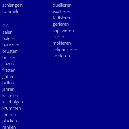
schlängeln
duellieren
tummeln
exaltieren
fadisieren
gerieren
en
kaprizieren
aalen
liieren
balgen
mokieren
bauchen
refinanzieren
brüsten
soziieren
bücken
fläzen
fretten
gatten
hellen
jähren
kasteien
katzbalgen
krümmen
mühen
placken
ranken