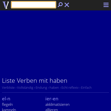
Liste Verben mit haben
Verbliste
› Vollständig
› Endung
› haben
› Echt reflexiv
› Einfach
el-n
ier-en
flegeln
akklimatisieren
kampeln
alliieren