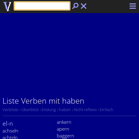
Liste Verben mit haben
Verbliste
› Überblick
› Endung
› haben
› Nicht reflexiv
› Einfach
ankern
el-n
apern
achseln
baggern
achteln