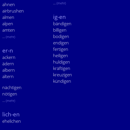
...
(mehr)
ahnen
airbrushen
ig-en
almen
alpen
bändigen
amten
billigen
bodigen
...
(mehr)
endigen
fertigen
er-n
heiligen
ackern
huldigen
ädern
kräftigen
albern
kreuzigen
altern
kündigen
nächtigen
nötigen
...
(mehr)
lich-en
ehelichen