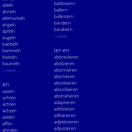
baldowern
adeln
ballern
ähneln
ballestern
altertümeln
bändern
angeln
barabern
äpfeln
...
(mehr)
äugeln
babbeln
ier-en
bammeln
basteln
abbreviieren
baumeln
abdizieren
abonnieren
...
(mehr)
abortieren
absolvieren
en
absorbieren
aasen
abstrahieren
achten
adaptieren
ächten
addizieren
ächzen
adhärieren
adden
adjektivieren
äffen
adjustieren
ahnden