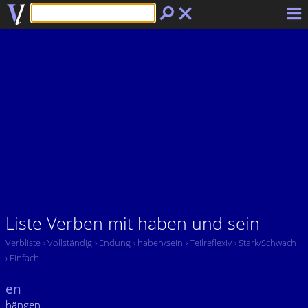
Liste Verben mit haben und sein
Verbliste
› Vollständig
› Endung
› haben/sein
› Teilreflexiv
› Stark/Schwach
› Einfach
en
hängen