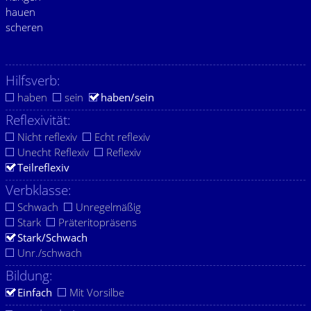
hauen
scheren
Hilfsverb:
haben
sein
haben/sein
Reflexivität:
Nicht reflexiv
Echt reflexiv
Unecht Reflexiv
Reflexiv
Teilreflexiv
Verbklasse:
Schwach
Unregelmäßig
Stark
Präteritopräsens
Stark/Schwach
Unr./schwach
Bildung:
Einfach
Mit Vorsilbe