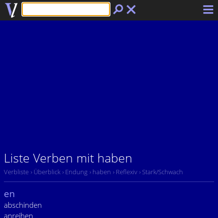
Liste Verben mit haben
Verbliste
› Überblick
› Endung
› haben
› Reflexiv
› Stark/Schwach
en
abschinden
anreihen